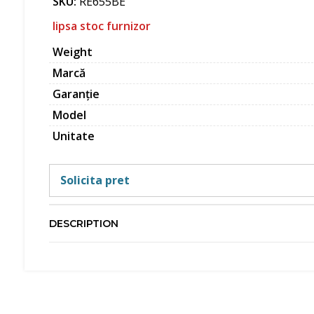
SKU:
RE655BE
lipsa stoc furnizor
Weight
Marcă
Garanție
Model
Unitate
Solicita pret
DESCRIPTION