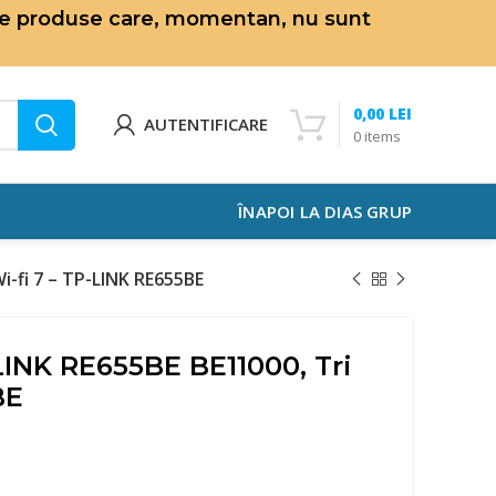
de produse care, momentan, nu sunt
0,00
LEI
AUTENTIFICARE
0
items
ÎNAPOI LA DIAS GRUP
-fi 7 – TP-LINK RE655BE
INK RE655BE BE11000, Tri
BE