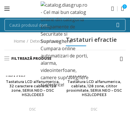
0
Tastaturi efractie
Home
Detectie efractie
FILTREAZĂ PRODUSE
LIPSA STOC
LIPSA STOC
Tastatura LCD alfanumerica,
Tastatura LCD alfanumerica,
32 caractere cablata, 128
cablata, 128 zone, cititor
zone, SERIA NEO – DSC
proximitate, SERIA NEO – DSC
HS2LCDEE3
HS2LCDPEE3
DSC
DSC