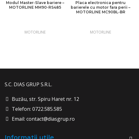
Modul Master-Slave bariere –
Placa electronica pentru
MOTORLINE MM90-RS485
barierele cu motor fara perii –
MOTORLINE MC90BL-BR
MOTORLINE
MOTORLINE
S.C. DIAS GRUP S.R.L.
Buzău, str. Spiru Haret nr. 12
Telefon: 0722.585.585
Email: contact@diasgrup.ro
Informatii utile