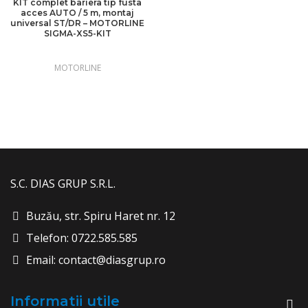
KIT complet bariera tip fusta
acces AUTO / 5 m, montaj
universal ST/DR – MOTORLINE
SIGMA-XS5-KIT
MOTORLINE
S.C. DIAS GRUP S.R.L.
Buzău, str. Spiru Haret nr. 12
Telefon: 0722.585.585
Email: contact@diasgrup.ro
Informatii utile