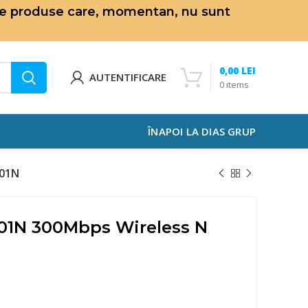
de produse care, momentan, nu sunt
0,00
LEI
AUTENTIFICARE
0
items
ÎNAPOI LA DIAS GRUP
801N
01N 300Mbps Wireless N