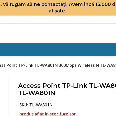
it, vă rugăm să ne
contactați
. Avem încă 15.000 
afișate.
ess Point TP-Link TL-WA801N 300Mbps Wireless N TL-WA
Access Point TP-Link TL-WA8
TL-WA801N
SKU:
TL-WA801N
produs aflat in stoc furnizor