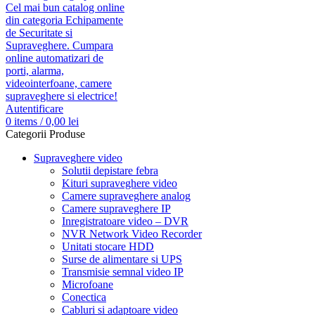
Autentificare
0
items
/
0,00
lei
Categorii Produse
Supraveghere video
Solutii depistare febra
Kituri supraveghere video
Camere supraveghere analog
Camere supraveghere IP
Inregistratoare video – DVR
NVR Network Video Recorder
Unitati stocare HDD
Surse de alimentare si UPS
Transmisie semnal video IP
Microfoane
Conectica
Cabluri si adaptoare video