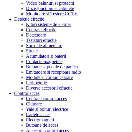
Video balunuri si protectii
Doze jonctiuni si cabinete
Monitoare si Testere CCTV
Detectie efractie
Kituri sisteme de alarma
Centrale efractie
Detectoare
Tastaturi efractie
Surse de alimentare
Sirene
Acumulatori si baterii
Contacte magnetice
Butoane si pedale de panica
Emitatoare si receptoare radio
Module si comunicatoare
Perimetrale
Diverse accesorii efractie
Control acces
Centrale control acces
Cititoare
Yale si bolturi electrice
Cartele acces
Electromagneti
Butoane de acces
Accesorii control acces