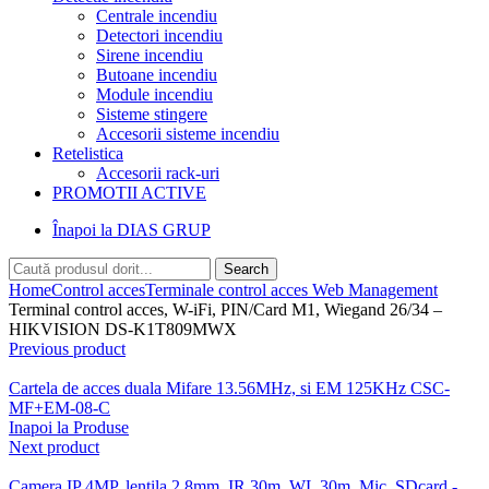
Centrale incendiu
Detectori incendiu
Sirene incendiu
Butoane incendiu
Module incendiu
Sisteme stingere
Accesorii sisteme incendiu
Retelistica
Accesorii rack-uri
PROMOTII ACTIVE
Înapoi la DIAS GRUP
Search
Home
Control acces
Terminale control acces Web Management
Terminal control acces, W-iFi, PIN/Card M1, Wiegand 26/34 –
HIKVISION DS-K1T809MWX
Previous product
Cartela de acces duala Mifare 13.56MHz, si EM 125KHz CSC-
MF+EM-08-C
Inapoi la Produse
Next product
Camera IP 4MP, lentila 2.8mm, IR 30m, WL 30m, Mic, SDcard -