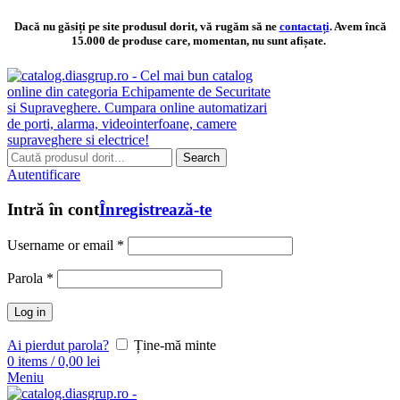
Dacă nu găsiți pe site produsul dorit, vă rugăm să ne
contactați
. Avem încă
15.000 de produse care, momentan, nu sunt afișate.
Search
Autentificare
Intră în cont
Înregistrează-te
Username or email
*
Parola
*
Log in
Ai pierdut parola?
Ține-mă minte
0
items
/
0,00
lei
Meniu