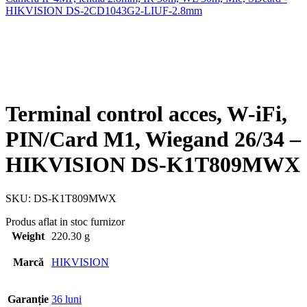
HIKVISION DS-2CD1043G2-LIUF-2.8mm
Terminal control acces, W-iFi,
PIN/Card M1, Wiegand 26/34 –
HIKVISION DS-K1T809MWX
SKU:
DS-K1T809MWX
Produs aflat in stoc furnizor
Weight
220.30 g
Marcă
HIKVISION
Garanție
36 luni