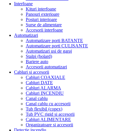
Interfoane
Kituri interfoane
Panouri exterioare
Posturi interioare
Surse de alimentare
Accesorii interfoane
Automatizari
Automatizare porti BATANTE
Automatizare porti CULISANTE
Automatizari usi de garaj
Stalpi (bolard)
Bariere auto
Accesorii automatizari
Cabluri si accesorii
Cabluri COAXIALE
Cabluri DATE
Cabluri ALARMA
Cabluri INCENDIU
Canal cablu
Canal cablu cu accesorii
Tub flexibil (copex)
Tub PVC rigid si accesorii
Cabluri ALIMENTARE
Organizatoare si accesorii
Detectie incendiu