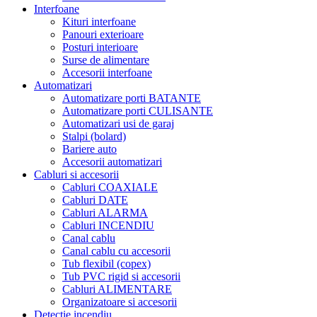
Interfoane
Kituri interfoane
Panouri exterioare
Posturi interioare
Surse de alimentare
Accesorii interfoane
Automatizari
Automatizare porti BATANTE
Automatizare porti CULISANTE
Automatizari usi de garaj
Stalpi (bolard)
Bariere auto
Accesorii automatizari
Cabluri si accesorii
Cabluri COAXIALE
Cabluri DATE
Cabluri ALARMA
Cabluri INCENDIU
Canal cablu
Canal cablu cu accesorii
Tub flexibil (copex)
Tub PVC rigid si accesorii
Cabluri ALIMENTARE
Organizatoare si accesorii
Detectie incendiu