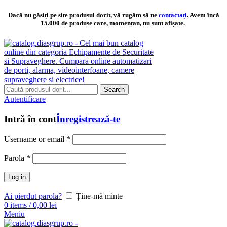
Dacă nu găsiți pe site produsul dorit, vă rugăm să ne
contactați
. Avem încă
15.000 de produse care, momentan, nu sunt afișate.
Search
Autentificare
Intră în cont
Înregistrează-te
Username or email
*
Parola
*
Log in
Ai pierdut parola?
Ține-mă minte
0
items
/
0,00
lei
Meniu