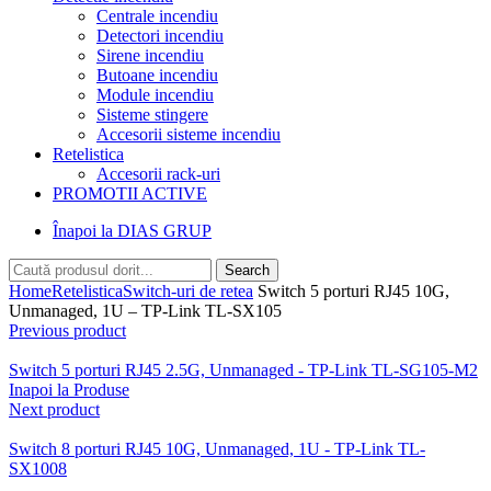
Centrale incendiu
Detectori incendiu
Sirene incendiu
Butoane incendiu
Module incendiu
Sisteme stingere
Accesorii sisteme incendiu
Retelistica
Accesorii rack-uri
PROMOTII ACTIVE
Înapoi la DIAS GRUP
Search
Home
Retelistica
Switch-uri de retea
Switch 5 porturi RJ45 10G,
Unmanaged, 1U – TP-Link TL-SX105
Previous product
Switch 5 porturi RJ45 2.5G, Unmanaged - TP-Link TL-SG105-M2
Inapoi la Produse
Next product
Switch 8 porturi RJ45 10G, Unmanaged, 1U - TP-Link TL-
SX1008