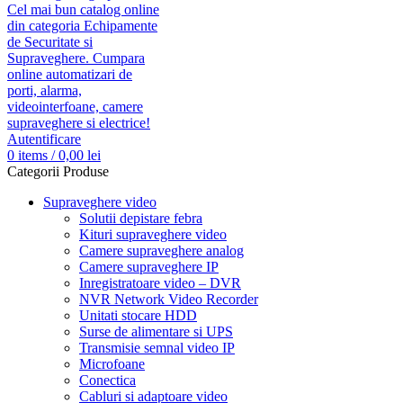
Autentificare
0
items
/
0,00
lei
Categorii Produse
Supraveghere video
Solutii depistare febra
Kituri supraveghere video
Camere supraveghere analog
Camere supraveghere IP
Inregistratoare video – DVR
NVR Network Video Recorder
Unitati stocare HDD
Surse de alimentare si UPS
Transmisie semnal video IP
Microfoane
Conectica
Cabluri si adaptoare video