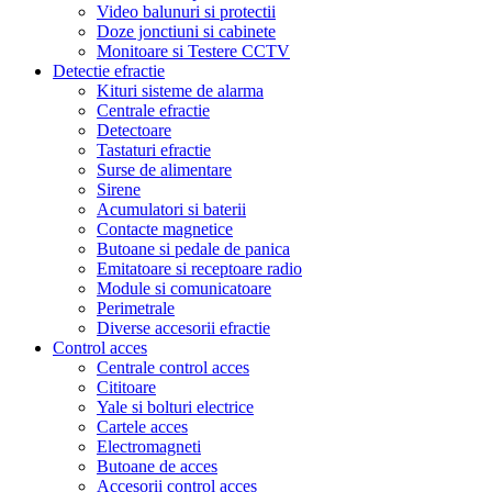
Video balunuri si protectii
Doze jonctiuni si cabinete
Monitoare si Testere CCTV
Detectie efractie
Kituri sisteme de alarma
Centrale efractie
Detectoare
Tastaturi efractie
Surse de alimentare
Sirene
Acumulatori si baterii
Contacte magnetice
Butoane si pedale de panica
Emitatoare si receptoare radio
Module si comunicatoare
Perimetrale
Diverse accesorii efractie
Control acces
Centrale control acces
Cititoare
Yale si bolturi electrice
Cartele acces
Electromagneti
Butoane de acces
Accesorii control acces