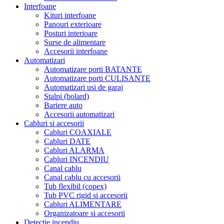
Interfoane
Kituri interfoane
Panouri exterioare
Posturi interioare
Surse de alimentare
Accesorii interfoane
Automatizari
Automatizare porti BATANTE
Automatizare porti CULISANTE
Automatizari usi de garaj
Stalpi (bolard)
Bariere auto
Accesorii automatizari
Cabluri si accesorii
Cabluri COAXIALE
Cabluri DATE
Cabluri ALARMA
Cabluri INCENDIU
Canal cablu
Canal cablu cu accesorii
Tub flexibil (copex)
Tub PVC rigid si accesorii
Cabluri ALIMENTARE
Organizatoare si accesorii
Detectie incendiu