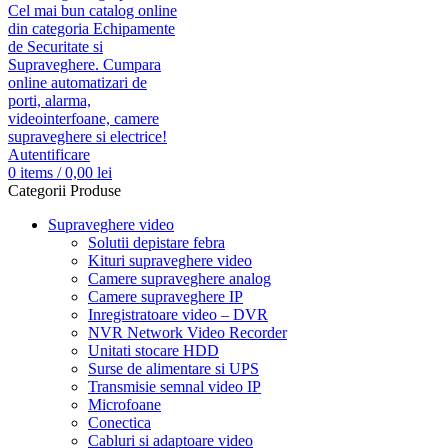
Autentificare
0
items
/
0,00
lei
Categorii Produse
Supraveghere video
Solutii depistare febra
Kituri supraveghere video
Camere supraveghere analog
Camere supraveghere IP
Inregistratoare video – DVR
NVR Network Video Recorder
Unitati stocare HDD
Surse de alimentare si UPS
Transmisie semnal video IP
Microfoane
Conectica
Cabluri si adaptoare video