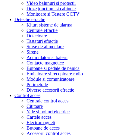
Video balunuri si protectii
Doze jonctiuni si cabinete
Monitoare si Testere CCTV
Detectie efractie
Kituri sisteme de alarma
Centrale efractie
Detectoare
Tastaturi efractie
Surse de alimentare
Sirene
Acumulatori si baterii
Contacte magnetice
Butoane si pedale de panica
Emitatoare si receptoare radio
Module si comunicatoare
Perimetrale
Diverse accesorii efractie
Control acces
Centrale control acces
Cititoare
Yale si bolturi electrice
Cartele acces
Electromagneti
Butoane de acces
Accesorii control acces