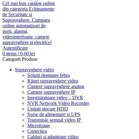
Autentificare
0
items
/
0,00
lei
Categorii Produse
Supraveghere video
Solutii depistare febra
Kituri supraveghere video
Camere supraveghere analog
Camere supraveghere IP
Inregistratoare video – DVR
NVR Network Video Recorder
Unitati stocare HDD
Surse de alimentare si UPS
Transmisie semnal video IP
Microfoane
Conectica
Cabluri si adaptoare video