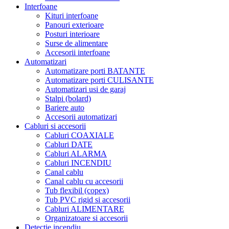
Interfoane
Kituri interfoane
Panouri exterioare
Posturi interioare
Surse de alimentare
Accesorii interfoane
Automatizari
Automatizare porti BATANTE
Automatizare porti CULISANTE
Automatizari usi de garaj
Stalpi (bolard)
Bariere auto
Accesorii automatizari
Cabluri si accesorii
Cabluri COAXIALE
Cabluri DATE
Cabluri ALARMA
Cabluri INCENDIU
Canal cablu
Canal cablu cu accesorii
Tub flexibil (copex)
Tub PVC rigid si accesorii
Cabluri ALIMENTARE
Organizatoare si accesorii
Detectie incendiu