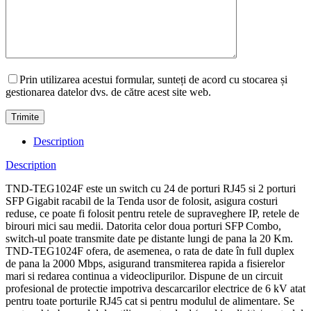
Prin utilizarea acestui formular, sunteți de acord cu stocarea și
gestionarea datelor dvs. de către acest site web.
Description
Description
TND-TEG1024F este un switch cu 24 de porturi RJ45 si 2 porturi
SFP Gigabit racabil de la Tenda usor de folosit, asigura costuri
reduse, ce poate fi folosit pentru retele de supraveghere IP, retele de
birouri mici sau medii. Datorita celor doua porturi SFP Combo,
switch-ul poate transmite date pe distante lungi de pana la 20 Km.
TND-TEG1024F ofera, de asemenea, o rata de date în full duplex
de pana la 2000 Mbps, asigurand transmiterea rapida a fisierelor
mari si redarea continua a videoclipurilor. Dispune de un circuit
profesional de protectie impotriva descarcarilor electrice de 6 kV atat
pentru toate porturile RJ45 cat si pentru modulul de alimentare. Se