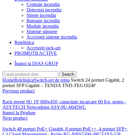
Centrale incendiu
Detectori incendiu
Sirene incendiu
Butoane incendiu
Module incendiu
Sisteme stingere
Accesorii sisteme incendiu
Retelistica
Accesorii rack-uri
PROMOTII ACTIVE
Înapoi la DIAS GRUP
Search
Home
Retelistica
Switch-uri de retea
Switch 24 porturi Gigabit, 2
porturi SFP Gigabit – TENDA TND-TEG1024F
Previous product
Rack perete 9U 19' 600x450, capacitate incarcare 60 Kg, negru -
ASYTECH Networking ASY-9U-6045WL
Inapoi la Produse
Next product
Switch 48 porturi PoE+ Gigabit, 8 porturi PoE++, 4 porturi SFP+,
L3 Cloud Management - Ruijie RG-NBS5200-48GT4XS-UP