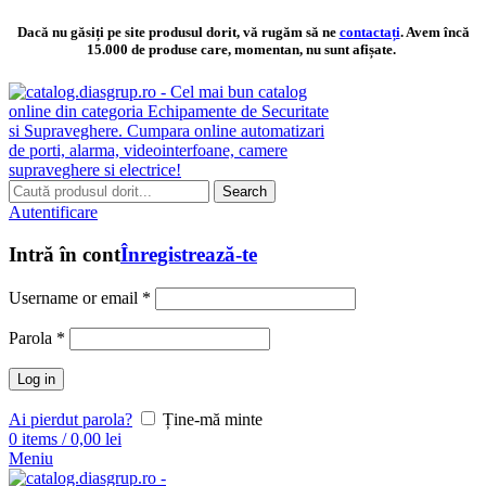
Dacă nu găsiți pe site produsul dorit, vă rugăm să ne
contactați
. Avem încă
15.000 de produse care, momentan, nu sunt afișate.
Search
Autentificare
Intră în cont
Înregistrează-te
Username or email
*
Parola
*
Log in
Ai pierdut parola?
Ține-mă minte
0
items
/
0,00
lei
Meniu