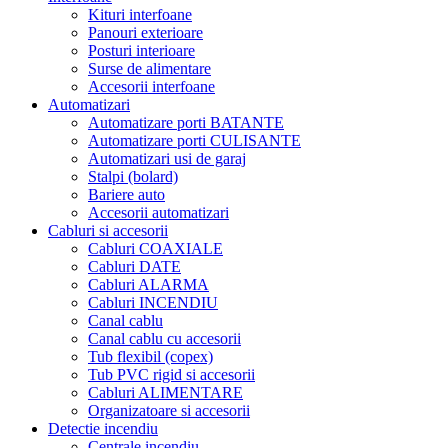
Kituri interfoane
Panouri exterioare
Posturi interioare
Surse de alimentare
Accesorii interfoane
Automatizari
Automatizare porti BATANTE
Automatizare porti CULISANTE
Automatizari usi de garaj
Stalpi (bolard)
Bariere auto
Accesorii automatizari
Cabluri si accesorii
Cabluri COAXIALE
Cabluri DATE
Cabluri ALARMA
Cabluri INCENDIU
Canal cablu
Canal cablu cu accesorii
Tub flexibil (copex)
Tub PVC rigid si accesorii
Cabluri ALIMENTARE
Organizatoare si accesorii
Detectie incendiu
Centrale incendiu