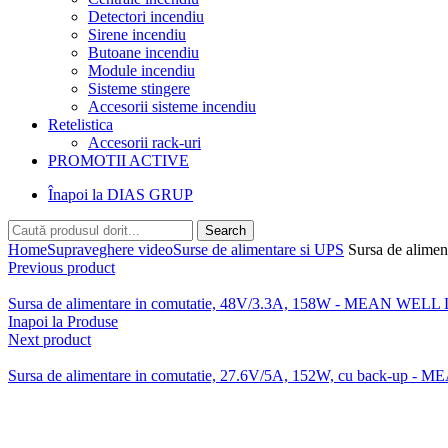
Detectori incendiu
Sirene incendiu
Butoane incendiu
Module incendiu
Sisteme stingere
Accesorii sisteme incendiu
Retelistica
Accesorii rack-uri
PROMOTII ACTIVE
Înapoi la DIAS GRUP
Search
Home
Supraveghere video
Surse de alimentare si UPS
Sursa de alime
Previous product
Sursa de alimentare in comutatie, 48V/3.3A, 158W - MEAN WELL
Inapoi la Produse
Next product
Sursa de alimentare in comutatie, 27.6V/5A, 152W, cu back-up 