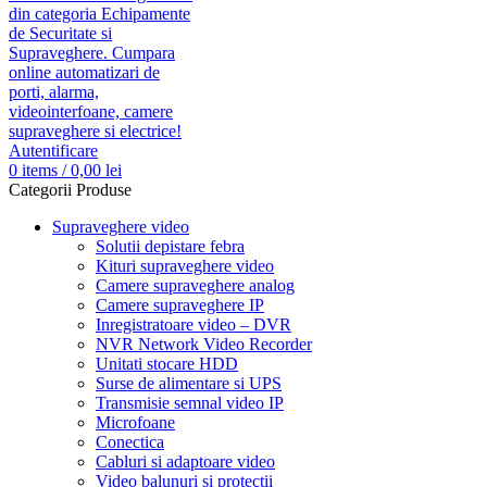
Autentificare
0
items
/
0,00
lei
Categorii Produse
Supraveghere video
Solutii depistare febra
Kituri supraveghere video
Camere supraveghere analog
Camere supraveghere IP
Inregistratoare video – DVR
NVR Network Video Recorder
Unitati stocare HDD
Surse de alimentare si UPS
Transmisie semnal video IP
Microfoane
Conectica
Cabluri si adaptoare video
Video balunuri si protectii