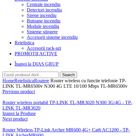
Centrale incendiu
Detectori incendiu
Sirene incendiu
Butoane incendiu
Module incendiu
Sisteme stingere
Accesorii sisteme incendiu
Retelistica
Accesorii rack-uri
PROMOTII ACTIVE
Înapoi la DIAS GRUP
Search
Home
Retelistica
Routere
Router wireless cu functie telefonie TP-
LINK TL-MR6500v N300 4G LTE 10/100 Mbps TL-MR6500v
Previous product
Router wireless portabil TP-LINK TL-MR3020 N300 3G/4G - TP-
LINK TL-MR3020
Inapoi la Produse
Next product
Router Wireless TP-Link Archer MR600 4G+ Cat6 AC1200 - TP-
LINK ArcherMR600