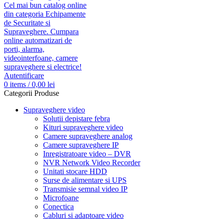
Autentificare
0
items
/
0,00
lei
Categorii Produse
Supraveghere video
Solutii depistare febra
Kituri supraveghere video
Camere supraveghere analog
Camere supraveghere IP
Inregistratoare video – DVR
NVR Network Video Recorder
Unitati stocare HDD
Surse de alimentare si UPS
Transmisie semnal video IP
Microfoane
Conectica
Cabluri si adaptoare video