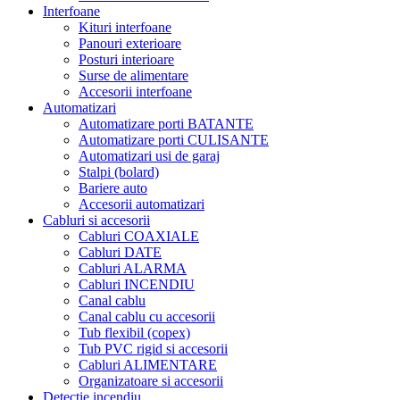
Interfoane
Kituri interfoane
Panouri exterioare
Posturi interioare
Surse de alimentare
Accesorii interfoane
Automatizari
Automatizare porti BATANTE
Automatizare porti CULISANTE
Automatizari usi de garaj
Stalpi (bolard)
Bariere auto
Accesorii automatizari
Cabluri si accesorii
Cabluri COAXIALE
Cabluri DATE
Cabluri ALARMA
Cabluri INCENDIU
Canal cablu
Canal cablu cu accesorii
Tub flexibil (copex)
Tub PVC rigid si accesorii
Cabluri ALIMENTARE
Organizatoare si accesorii
Detectie incendiu