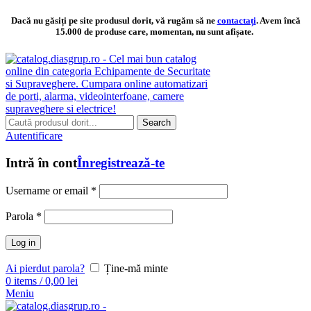
Dacă nu găsiți pe site produsul dorit, vă rugăm să ne
contactați
. Avem încă
15.000 de produse care, momentan, nu sunt afișate.
Search
Autentificare
Intră în cont
Înregistrează-te
Username or email
*
Parola
*
Log in
Ai pierdut parola?
Ține-mă minte
0
items
/
0,00
lei
Meniu