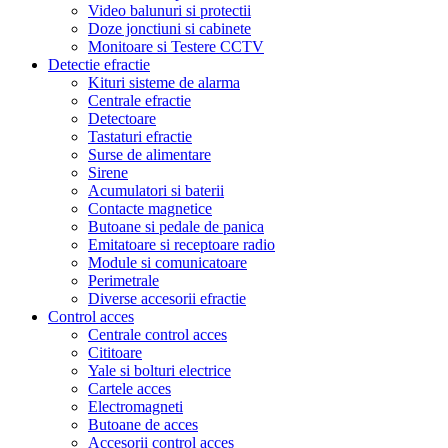
Video balunuri si protectii
Doze jonctiuni si cabinete
Monitoare si Testere CCTV
Detectie efractie
Kituri sisteme de alarma
Centrale efractie
Detectoare
Tastaturi efractie
Surse de alimentare
Sirene
Acumulatori si baterii
Contacte magnetice
Butoane si pedale de panica
Emitatoare si receptoare radio
Module si comunicatoare
Perimetrale
Diverse accesorii efractie
Control acces
Centrale control acces
Cititoare
Yale si bolturi electrice
Cartele acces
Electromagneti
Butoane de acces
Accesorii control acces