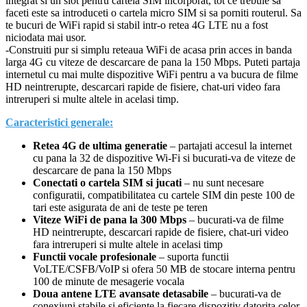
integrat si un slot pentru cartela SIM incorporat, tot ce trebuie sa
faceti este sa introduceti o cartela micro SIM si sa porniti routerul. Sa
te bucuri de WiFi rapid si stabil intr-o retea 4G LTE nu a fost
niciodata mai usor.
-Construiti pur si simplu reteaua WiFi de acasa prin acces in banda
larga 4G cu viteze de descarcare de pana la 150 Mbps. Puteti partaja
internetul cu mai multe dispozitive WiFi pentru a va bucura de filme
HD neintrerupte, descarcari rapide de fisiere, chat-uri video fara
intreruperi si multe altele in acelasi timp.
Caracteristici generale:
Retea 4G de ultima generatie
– partajati accesul la internet
cu pana la 32 de dispozitive Wi-Fi si bucurati-va de viteze de
descarcare de pana la 150 Mbps
Conectati o cartela SIM si jucati
– nu sunt necesare
configuratii, compatibilitatea cu cartele SIM din peste 100 de
tari este asigurata de ani de teste pe teren
Viteze WiFi de pana la 300 Mbps
– bucurati-va de filme
HD neintrerupte, descarcari rapide de fisiere, chat-uri video
fara intreruperi si multe altele in acelasi timp
Functii vocale profesionale
– suporta functii
VoLTE/CSFB/VoIP si ofera 50 MB de stocare interna pentru
100 de minute de mesagerie vocala
Doua antene LTE avansate detasabile
– bucurati-va de
conexiuni stabile si eficiente la fiecare dispozitiv datorita celor