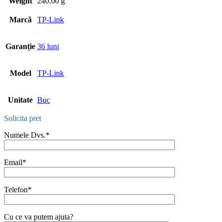
Weight
240.00 g
Marcă
TP-Link
Garanție
36 luni
Model
TP-Link
Unitate
Buc
Solicita pret
Numele Dvs.*
Email*
Telefon*
Cu ce va putem ajuta?