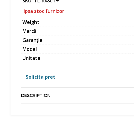
SKU:
TL-R480T+
lipsa stoc furnizor
Weight
Marcă
Garanție
Model
Unitate
Solicita pret
DESCRIPTION