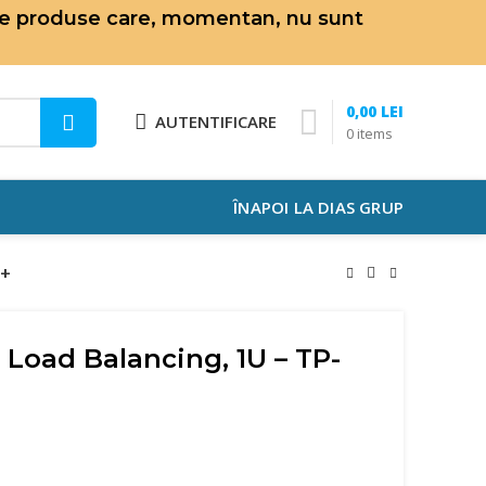
de produse care, momentan, nu sunt
0,00
LEI
AUTENTIFICARE
0
items
ÎNAPOI LA DIAS GRUP
T+
 Load Balancing, 1U – TP-