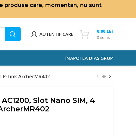
de produse care, momentan, nu sunt
0,00
LEI
AUTENTIFICARE
0
items
ÎNAPOI LA DIAS GRUP
– TP-Link ArcherMR402
 AC1200, Slot Nano SIM, 4
k ArcherMR402