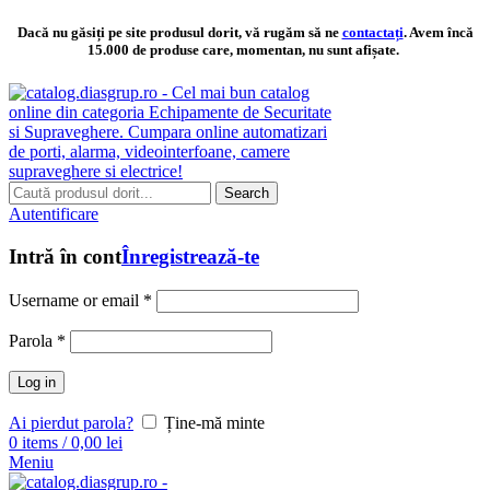
Dacă nu găsiți pe site produsul dorit, vă rugăm să ne
contactați
. Avem încă
15.000 de produse care, momentan, nu sunt afișate.
Search
Autentificare
Intră în cont
Înregistrează-te
Username or email
*
Parola
*
Log in
Ai pierdut parola?
Ține-mă minte
0
items
/
0,00
lei
Meniu