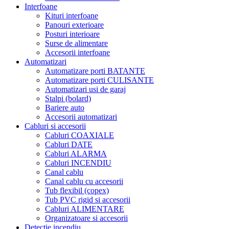
Interfoane
Kituri interfoane
Panouri exterioare
Posturi interioare
Surse de alimentare
Accesorii interfoane
Automatizari
Automatizare porti BATANTE
Automatizare porti CULISANTE
Automatizari usi de garaj
Stalpi (bolard)
Bariere auto
Accesorii automatizari
Cabluri si accesorii
Cabluri COAXIALE
Cabluri DATE
Cabluri ALARMA
Cabluri INCENDIU
Canal cablu
Canal cablu cu accesorii
Tub flexibil (copex)
Tub PVC rigid si accesorii
Cabluri ALIMENTARE
Organizatoare si accesorii
Detectie incendiu