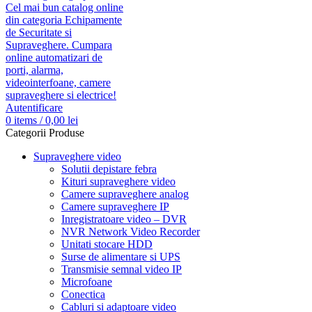
Autentificare
0
items
/
0,00
lei
Categorii Produse
Supraveghere video
Solutii depistare febra
Kituri supraveghere video
Camere supraveghere analog
Camere supraveghere IP
Inregistratoare video – DVR
NVR Network Video Recorder
Unitati stocare HDD
Surse de alimentare si UPS
Transmisie semnal video IP
Microfoane
Conectica
Cabluri si adaptoare video