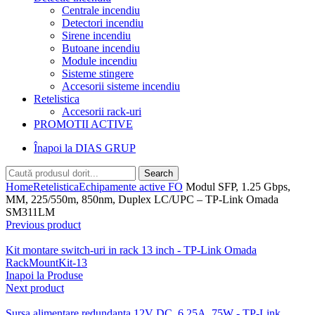
Centrale incendiu
Detectori incendiu
Sirene incendiu
Butoane incendiu
Module incendiu
Sisteme stingere
Accesorii sisteme incendiu
Retelistica
Accesorii rack-uri
PROMOTII ACTIVE
Înapoi la DIAS GRUP
Search
Home
Retelistica
Echipamente active FO
Modul SFP, 1.25 Gbps,
MM, 225/550m, 850nm, Duplex LC/UPC – TP-Link Omada
SM311LM
Previous product
Kit montare switch-uri in rack 13 inch - TP-Link Omada
RackMountKit-13
Inapoi la Produse
Next product
Sursa alimentare redundanta 12V DC, 6.25A, 75W - TP-Link