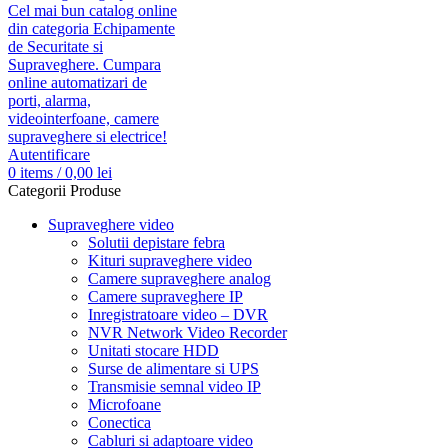
Autentificare
0
items
/
0,00
lei
Categorii Produse
Supraveghere video
Solutii depistare febra
Kituri supraveghere video
Camere supraveghere analog
Camere supraveghere IP
Inregistratoare video – DVR
NVR Network Video Recorder
Unitati stocare HDD
Surse de alimentare si UPS
Transmisie semnal video IP
Microfoane
Conectica
Cabluri si adaptoare video