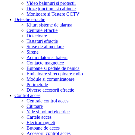
Video balunuri si protectii
Doze jonctiuni si cabinete
Monitoare si Testere CCTV
Detectie efractie
Kituri sisteme de alarma
Centrale efractie
Detectoare
Tastaturi efractie
Surse de alimentare
Sirene
Acumulatori si baterii
Contacte magnetice
Butoane si pedale de panica
Emitatoare si receptoare radio
Module si comunicatoare
Perimetrale
Diverse accesorii efractie
Control acces
Centrale control acces
Cititoare
Yale si bolturi electrice
Cartele acces
Electromagneti
Butoane de acces
Accesorii control acces