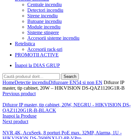
Centrale incendiu
Detectori incendiu
Sirene incendiu
Butoane incendiu
Module incendiu
Sisteme stingere
Accesorii sisteme incendiu
Retelistica
Accesorii rack-uri
PROMOTII ACTIVE
Înapoi la DIAS GRUP
Search
Home
Detectie incendiu
Difuzoare EN54 si non EN
Difuzor IP
master, tip cabinet, 20W – HIKVISION DS-QAZ1120G1R-B
Previous product
Difuzor IP master, tip cabinet, 20W, NEGRU - HIKVISION DS-
QAZ1120G1R-B-BLACK
Inapoi la Produse
Next product
NVR 4K, AcuSeek, 8 porturi PoE max. 32MP, Alarma, 1U -
HIKVISION DS-7608NXI-I2-8P-VPro