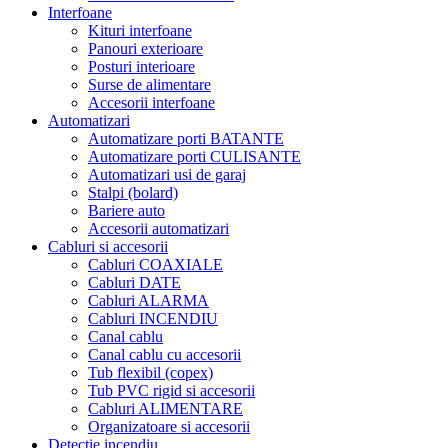
Interfoane
Kituri interfoane
Panouri exterioare
Posturi interioare
Surse de alimentare
Accesorii interfoane
Automatizari
Automatizare porti BATANTE
Automatizare porti CULISANTE
Automatizari usi de garaj
Stalpi (bolard)
Bariere auto
Accesorii automatizari
Cabluri si accesorii
Cabluri COAXIALE
Cabluri DATE
Cabluri ALARMA
Cabluri INCENDIU
Canal cablu
Canal cablu cu accesorii
Tub flexibil (copex)
Tub PVC rigid si accesorii
Cabluri ALIMENTARE
Organizatoare si accesorii
Detectie incendiu