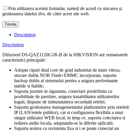
Prin utilizarea acestui formular, sunteți de acord cu stocarea și
gestionarea datelor dvs. de către acest site web.
Description
Description
Difuzorul DS-QAZ1120G1R-B de la HIKVISION are urmatoarele
caracteristici principale:
Adopta cipuri dual core de grad industrial de mare viteza,
stocare dubla NOR Flash+EMMC incorporata, suporta
backup dublu al sistemului pentru a asigura performante
stabile si fiabile;
Suporta pornire in siguranta, conectare predefinita cu
posibilitate de parolare, asigura trasabilitatea utilizatorilor
logati, dispune de imbunatatirea securitatii retelei;
Suporta gestionarea managementului platformelor prin retelele
IP (LAN/retele publice), cat si configurarea flexibila a unui
singur utilizator WEB local, in timp ce, suporta colectarea si
redarea audio locala, adaptandu-se la diferite aplicatii;
Suporta iesirea cu rezistenta fixa si i se poate conectat un