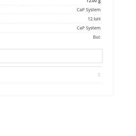
12.00 g
CaP System
12 luni
CaP System
Buc