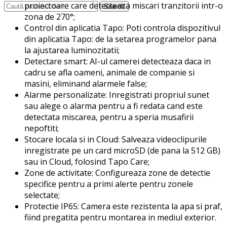
proiectoare care detecteaza miscari tranzitorii intr-o
Search
zona de 270°;
Control din aplicatia Tapo: Poti controla dispozitivul
din aplicatia Tapo: de la setarea programelor pana
la ajustarea luminozitatii;
Detectare smart: AI-ul camerei detecteaza daca in
cadru se afla oameni, animale de companie si
masini, eliminand alarmele false;
Alarme personalizate: Inregistrati propriul sunet
sau alege o alarma pentru a fi redata cand este
detectata miscarea, pentru a speria musafirii
nepoftiti;
Stocare locala si in Cloud: Salveaza videoclipurile
inregistrate pe un card microSD (de pana la 512 GB)
sau in Cloud, folosind Tapo Care;
Zone de activitate: Configureaza zone de detectie
specifice pentru a primi alerte pentru zonele
selectate;
Protectie IP65: Camera este rezistenta la apa si praf,
fiind pregatita pentru montarea in mediul exterior.