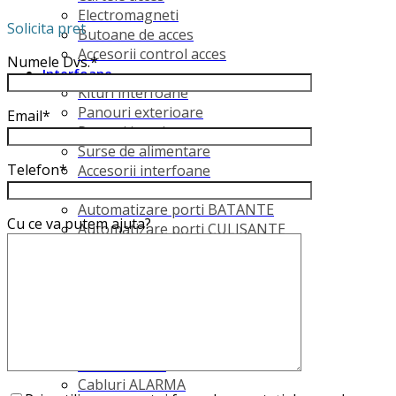
Electromagneti
Solicita pret
Butoane de acces
Accesorii control acces
Numele Dvs.*
Interfoane
Kituri interfoane
Panouri exterioare
Email*
Posturi interioare
Surse de alimentare
Telefon*
Accesorii interfoane
Automatizari
Automatizare porti BATANTE
Cu ce va putem ajuta?
Automatizare porti CULISANTE
Automatizari usi de garaj
Stalpi (bolard)
Bariere auto
Accesorii automatizari
Cabluri si accesorii
Cabluri COAXIALE
Cabluri DATE
Cabluri ALARMA