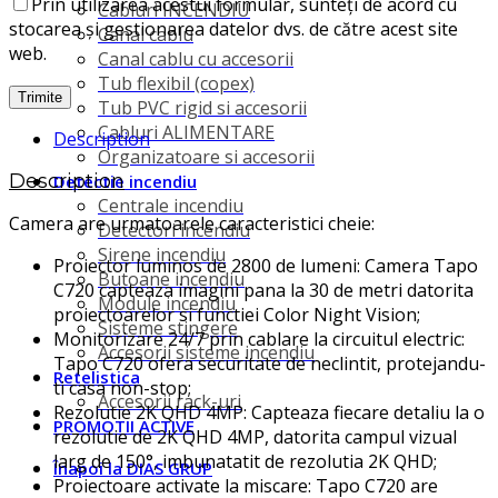
Prin utilizarea acestui formular, sunteți de acord cu
Cabluri INCENDIU
stocarea și gestionarea datelor dvs. de către acest site
Canal cablu
web.
Canal cablu cu accesorii
Tub flexibil (copex)
Tub PVC rigid si accesorii
Cabluri ALIMENTARE
Description
Organizatoare si accesorii
Description
Detectie incendiu
Centrale incendiu
Camera are urmatoarele caracteristici cheie:
Detectori incendiu
Sirene incendiu
Proiector luminos de 2800 de lumeni: Camera Tapo
Butoane incendiu
C720 capteaza imagini pana la 30 de metri datorita
Module incendiu
proiectoarelor si functiei Color Night Vision;
Sisteme stingere
Monitorizare 24/7 prin cablare la circuitul electric:
Accesorii sisteme incendiu
Tapo C720 ofera securitate de neclintit, protejandu-
Retelistica
ti casa non-stop;
Accesorii rack-uri
Rezolutie 2K QHD 4MP: Capteaza fiecare detaliu la o
PROMOTII ACTIVE
rezolutie de 2K QHD 4MP, datorita campul vizual
larg de 150°, imbunatatit de rezolutia 2K QHD;
Înapoi la DIAS GRUP
Proiectoare activate la miscare: Tapo C720 are