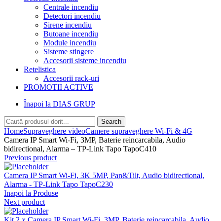
Centrale incendiu
Detectori incendiu
Sirene incendiu
Butoane incendiu
Module incendiu
Sisteme stingere
Accesorii sisteme incendiu
Retelistica
Accesorii rack-uri
PROMOTII ACTIVE
Înapoi la DIAS GRUP
Search
Home
Supraveghere video
Camere supraveghere Wi-Fi & 4G
Camera IP Smart Wi-Fi, 3MP, Baterie reincarcabila, Audio
bidirectional, Alarma – TP-Link Tapo TapoC410
Previous product
Camera IP Smart Wi-Fi, 3K 5MP, Pan&Tilt, Audio bidirectional,
Alarma - TP-Link Tapo TapoC230
Inapoi la Produse
Next product
Kit 2 x Camera IP Smart Wi-Fi, 3MP, Baterie reincarcabila, Audio