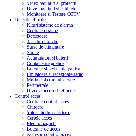
Video balunuri si protectii
Doze jonctiuni si cabinete
Monitoare si Testere CCTV
Detectie efractie
Kituri sisteme de alarma
Centrale efractie
Detectoare
Tastaturi efractie
Surse de alimentare
Sirene
Acumulatori si baterii
Contacte magnetice
Butoane si pedale de panica
Emitatoare si receptoare radio
Module si comunicatoare
Perimetrale
Diverse accesorii efractie
Control acces
Centrale control acces
Cititoare
Yale si bolturi electrice
Cartele acces
Electromagneti
Butoane de acces
Accesorii control acces