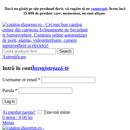
Dacă nu găsiți pe site produsul dorit, vă rugăm să ne
contactați
. Avem încă
15.000 de produse care, momentan, nu sunt afișate.
Search
Autentificare
Intră în cont
Înregistrează-te
Username or email
*
Parola
*
Log in
Ai pierdut parola?
Ține-mă minte
0
items
/
0,00
lei
Meniu