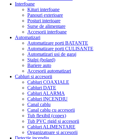
Interfoane
Kituri interfoane
Panouri exterioare
Posturi interioare
Surse de alimentare
Accesorii interfoane
Automatizari
Automatizare porti BATANTE
Automatizare porti CULISANTE
Automatizari usi de garaj
Stalpi (bolard)
Bariere auto
Accesorii automatizari
Cabluri si accesorii
Cabluri COAXIALE
Cabluri DATE
Cabluri ALARMA
Cabluri INCENDIU
Canal cablu
Canal cablu cu accesorii
Tub flexibil (copex)
Tub PVC rigid si accesorii
Cabluri ALIMENTARE
Organizatoare si accesorii
Detectie incendiu