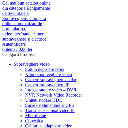
Autentificare
0
items
/
0,00
lei
Categorii Produse
Supraveghere video
Solutii depistare febra
Kituri supraveghere video
Camere supraveghere analog
Camere supraveghere IP
Inregistratoare video – DVR
NVR Network Video Recorder
Unitati stocare HDD
Surse de alimentare si UPS
Transmisie semnal video IP
Microfoane
Conectica
Cabluri si adaptoare video