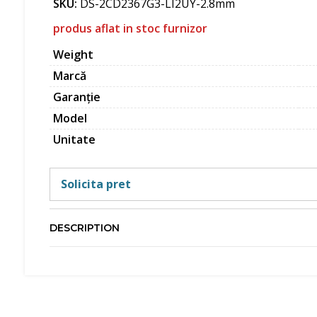
SKU:
DS-2CD2367G3-LI2UY-2.8mm
produs aflat in stoc furnizor
Weight
Marcă
Garanție
Model
Unitate
Solicita pret
DESCRIPTION