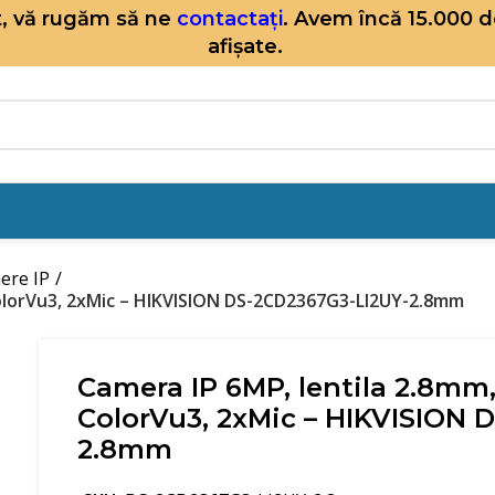
it, vă rugăm să ne
contactați
. Avem încă 15.000 
afișate.
ere IP
ColorVu3, 2xMic – HIKVISION DS-2CD2367G3-LI2UY-2.8mm
Camera IP 6MP, lentila 2.8mm
ColorVu3, 2xMic – HIKVISION 
2.8mm