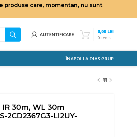
de produse care, momentan, nu sunt
0,00
LEI
AUTENTIFICARE
0
items
ÎNAPOI LA DIAS GRUP
, IR 30m, WL 30m
DS-2CD2367G3-LI2UY-