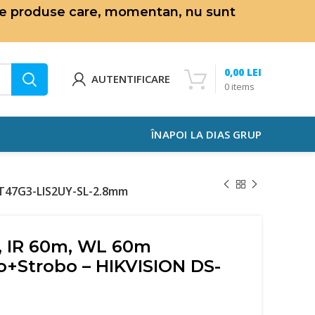
de produse care, momentan, nu sunt
0,00
LEI
AUTENTIFICARE
0
items
ÎNAPOI LA DIAS GRUP
D2T47G3-LIS2UY-SL-2.8mm
, IR 60m, WL 60m
o+Strobo – HIKVISION DS-