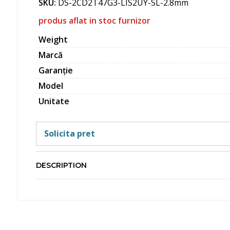
SKU:
DS-2CD2T47G3-LIS2UY-SL-2.8mm
produs aflat in stoc furnizor
Weight
Marcă
Garanție
Model
Unitate
Solicita pret
DESCRIPTION