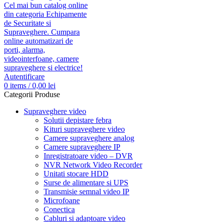
Autentificare
0
items
/
0,00
lei
Categorii Produse
Supraveghere video
Solutii depistare febra
Kituri supraveghere video
Camere supraveghere analog
Camere supraveghere IP
Inregistratoare video – DVR
NVR Network Video Recorder
Unitati stocare HDD
Surse de alimentare si UPS
Transmisie semnal video IP
Microfoane
Conectica
Cabluri si adaptoare video