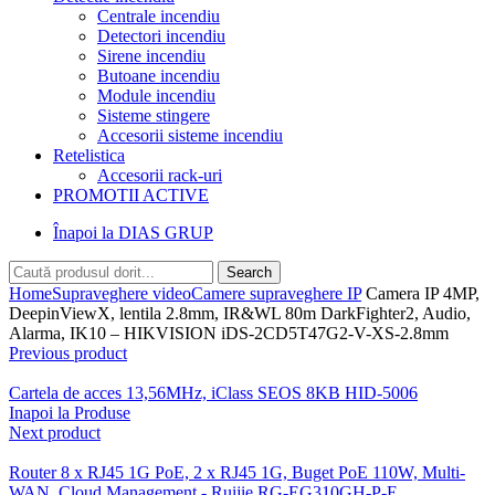
Centrale incendiu
Detectori incendiu
Sirene incendiu
Butoane incendiu
Module incendiu
Sisteme stingere
Accesorii sisteme incendiu
Retelistica
Accesorii rack-uri
PROMOTII ACTIVE
Înapoi la DIAS GRUP
Search
Home
Supraveghere video
Camere supraveghere IP
Camera IP 4MP,
DeepinViewX, lentila 2.8mm, IR&WL 80m DarkFighter2, Audio,
Alarma, IK10 – HIKVISION iDS-2CD5T47G2-V-XS-2.8mm
Previous product
Cartela de acces 13,56MHz, iClass SEOS 8KB HID-5006
Inapoi la Produse
Next product
Router 8 x RJ45 1G PoE, 2 x RJ45 1G, Buget PoE 110W, Multi-
WAN, Cloud Management - Ruijie RG-EG310GH-P-E