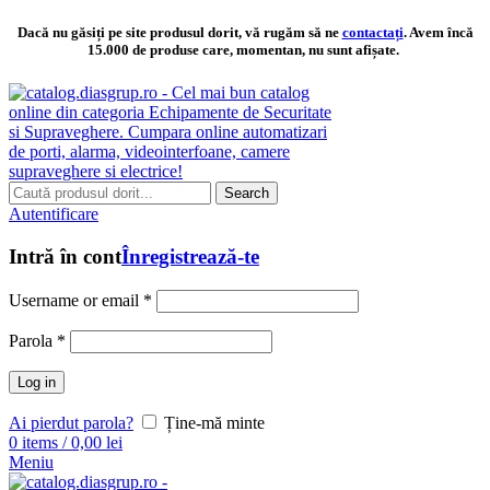
Dacă nu găsiți pe site produsul dorit, vă rugăm să ne
contactați
. Avem încă
15.000 de produse care, momentan, nu sunt afișate.
Search
Autentificare
Intră în cont
Înregistrează-te
Username or email
*
Parola
*
Log in
Ai pierdut parola?
Ține-mă minte
0
items
/
0,00
lei
Meniu