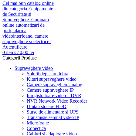
Autentificare
0
items
/
0,00
lei
Categorii Produse
Supraveghere video
Solutii depistare febra
Kituri supraveghere video
Camere supraveghere analog
Camere supraveghere IP
Inregistratoare video – DVR
NVR Network Video Recorder
Unitati stocare HDD
Surse de alimentare si UPS
Transmisie semnal video IP
Microfoane
Conectica
Cabluri si adaptoare video