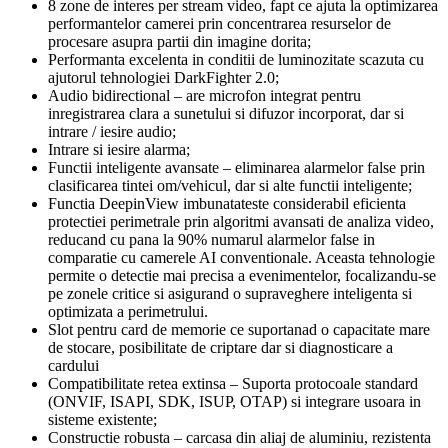
8 zone de interes per stream video, fapt ce ajuta la optimizarea
performantelor camerei prin concentrarea resurselor de
procesare asupra partii din imagine dorita;
Performanta excelenta in conditii de luminozitate scazuta cu
ajutorul tehnologiei DarkFighter 2.0;
Audio bidirectional – are microfon integrat pentru
inregistrarea clara a sunetului si difuzor incorporat, dar si
intrare / iesire audio;
Intrare si iesire alarma;
Functii inteligente avansate – eliminarea alarmelor false prin
clasificarea tintei om/vehicul, dar si alte functii inteligente;
Functia DeepinView imbunatateste considerabil eficienta
protectiei perimetrale prin algoritmi avansati de analiza video,
reducand cu pana la 90% numarul alarmelor false in
comparatie cu camerele AI conventionale. Aceasta tehnologie
permite o detectie mai precisa a evenimentelor, focalizandu-se
pe zonele critice si asigurand o supraveghere inteligenta si
optimizata a perimetrului.
Slot pentru card de memorie ce suportanad o capacitate mare
de stocare, posibilitate de criptare dar si diagnosticare a
cardului
Compatibilitate retea extinsa – Suporta protocoale standard
(ONVIF, ISAPI, SDK, ISUP, OTAP) si integrare usoara in
sisteme existente;
Constructie robusta – carcasa din aliaj de aluminiu, rezistenta