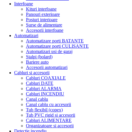
Interfoane
Kituri interfoane
Panouri exterioare
Posturi interioare
Surse de alimentare
Accesorii interfoane
Automatizari
Automatizare porti BATANTE
Automatizare porti CULISANTE
Automatizari usi de garaj
Stalpi (bolard)
Bariere auto
Accesorii automatizari
Cabluri si accesorii
Cabluri COAXIALE
Cabluri DATE
Cabluri ALARMA
Cabluri INCENDIU
Canal cablu
Canal cablu cu accesorii
Tub flexibil (copex)
Tub PVC rigid si accesorii
Cabluri ALIMENTARE
Organizatoare si accesorii
Detectie incendiu