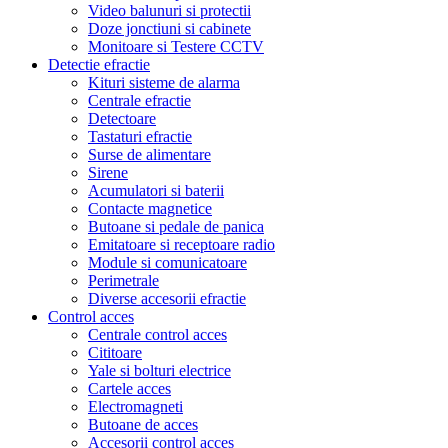
Video balunuri si protectii
Doze jonctiuni si cabinete
Monitoare si Testere CCTV
Detectie efractie
Kituri sisteme de alarma
Centrale efractie
Detectoare
Tastaturi efractie
Surse de alimentare
Sirene
Acumulatori si baterii
Contacte magnetice
Butoane si pedale de panica
Emitatoare si receptoare radio
Module si comunicatoare
Perimetrale
Diverse accesorii efractie
Control acces
Centrale control acces
Cititoare
Yale si bolturi electrice
Cartele acces
Electromagneti
Butoane de acces
Accesorii control acces