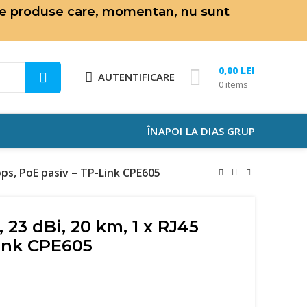
de produse care, momentan, nu sunt
0,00
LEI
AUTENTIFICARE
0
items
ÎNAPOI LA DIAS GRUP
Mbps, PoE pasiv – TP-Link CPE605
 23 dBi, 20 km, 1 x RJ45
Link CPE605