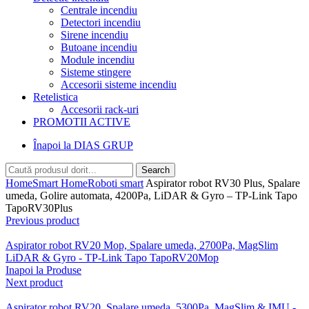
Centrale incendiu
Detectori incendiu
Sirene incendiu
Butoane incendiu
Module incendiu
Sisteme stingere
Accesorii sisteme incendiu
Retelistica
Accesorii rack-uri
PROMOTII ACTIVE
Înapoi la DIAS GRUP
Search
Home
Smart Home
Roboti smart
Aspirator robot RV30 Plus, Spalare
umeda, Golire automata, 4200Pa, LiDAR & Gyro – TP-Link Tapo
TapoRV30Plus
Previous product
Aspirator robot RV20 Mop, Spalare umeda, 2700Pa, MagSlim
LiDAR & Gyro - TP-Link Tapo TapoRV20Mop
Inapoi la Produse
Next product
Aspirator robot RV20, Spalare umeda, 5300Pa, MagSlim & IMU -