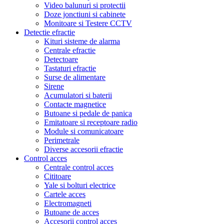
Video balunuri si protectii
Doze jonctiuni si cabinete
Monitoare si Testere CCTV
Detectie efractie
Kituri sisteme de alarma
Centrale efractie
Detectoare
Tastaturi efractie
Surse de alimentare
Sirene
Acumulatori si baterii
Contacte magnetice
Butoane si pedale de panica
Emitatoare si receptoare radio
Module si comunicatoare
Perimetrale
Diverse accesorii efractie
Control acces
Centrale control acces
Cititoare
Yale si bolturi electrice
Cartele acces
Electromagneti
Butoane de acces
Accesorii control acces