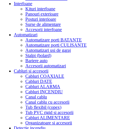
Interfoane
Kituri interfoane
Panouri exterioare
Posturi interioare
Surse de alimentare
Accesorii interfoane
Automatizari
Automatizare porti BATANTE
Automatizare porti CULISANTE
Automatizari usi de garaj
Stalpi (bolard)
Bariere auto
Accesorii automatizari
Cabluri si accesorii
Cabluri COAXIALE
Cabluri DATE
Cabluri ALARMA
Cabluri INCENDIU
Canal cablu
Canal cablu cu accesorii
Tub flexibil (copex)
Tub PVC rigid si accesorii
Cabluri ALIMENTARE
Organizatoare si accesorii
Detectie incendiu