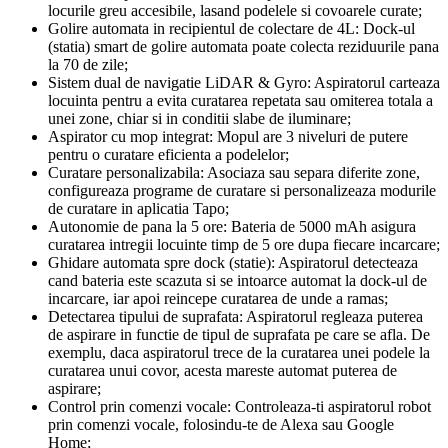
locurile greu accesibile, lasand podelele si covoarele curate;
Golire automata in recipientul de colectare de 4L: Dock-ul
(statia) smart de golire automata poate colecta reziduurile pana
la 70 de zile;
Sistem dual de navigatie LiDAR & Gyro: Aspiratorul carteaza
locuinta pentru a evita curatarea repetata sau omiterea totala a
unei zone, chiar si in conditii slabe de iluminare;
Aspirator cu mop integrat: Mopul are 3 niveluri de putere
pentru o curatare eficienta a podelelor;
Curatare personalizabila: Asociaza sau separa diferite zone,
configureaza programe de curatare si personalizeaza modurile
de curatare in aplicatia Tapo;
Autonomie de pana la 5 ore: Bateria de 5000 mAh asigura
curatarea intregii locuinte timp de 5 ore dupa fiecare incarcare;
Ghidare automata spre dock (statie): Aspiratorul detecteaza
cand bateria este scazuta si se intoarce automat la dock-ul de
incarcare, iar apoi reincepe curatarea de unde a ramas;
Detectarea tipului de suprafata: Aspiratorul regleaza puterea
de aspirare in functie de tipul de suprafata pe care se afla. De
exemplu, daca aspiratorul trece de la curatarea unei podele la
curatarea unui covor, acesta mareste automat puterea de
aspirare;
Control prin comenzi vocale: Controleaza-ti aspiratorul robot
prin comenzi vocale, folosindu-te de Alexa sau Google
Home;