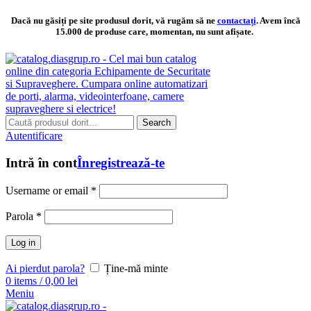
Dacă nu găsiți pe site produsul dorit, vă rugăm să ne
contactați
. Avem încă
15.000 de produse care, momentan, nu sunt afișate.
Search
Autentificare
Intră în cont
Înregistrează-te
Username or email
*
Parola
*
Log in
Ai pierdut parola?
Ține-mă minte
0
items
/
0,00
lei
Meniu