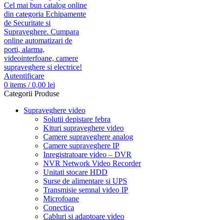
Autentificare
0
items
/
0,00
lei
Categorii Produse
Supraveghere video
Solutii depistare febra
Kituri supraveghere video
Camere supraveghere analog
Camere supraveghere IP
Inregistratoare video – DVR
NVR Network Video Recorder
Unitati stocare HDD
Surse de alimentare si UPS
Transmisie semnal video IP
Microfoane
Conectica
Cabluri si adaptoare video