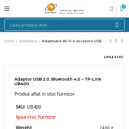
0
Home
Retelistica
Adaptoare Wi-Fi si accesorii USB
LIPSA STOC
Adaptor USB 2.0, Bluetooth 4.0 – TP-Link
UB400
Produs aflat in stoc furnizor
SKU:
UB400
lipsa stoc furnizor
Weight
24.00 g