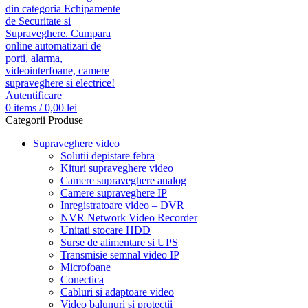
Autentificare
0
items
/
0,00
lei
Categorii Produse
Supraveghere video
Solutii depistare febra
Kituri supraveghere video
Camere supraveghere analog
Camere supraveghere IP
Inregistratoare video – DVR
NVR Network Video Recorder
Unitati stocare HDD
Surse de alimentare si UPS
Transmisie semnal video IP
Microfoane
Conectica
Cabluri si adaptoare video
Video balunuri si protectii