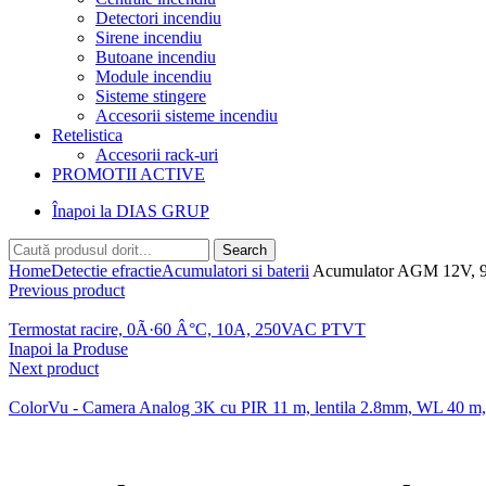
Detectori incendiu
Sirene incendiu
Butoane incendiu
Module incendiu
Sisteme stingere
Accesorii sisteme incendiu
Retelistica
Accesorii rack-uri
PROMOTII ACTIVE
Înapoi la DIAS GRUP
Search
Home
Detectie efractie
Acumulatori si baterii
Acumulator AGM 12V, 9
Previous product
Termostat racire, 0Ã·60 Â°C, 10A, 250VAC PTVT
Inapoi la Produse
Next product
ColorVu - Camera Analog 3K cu PIR 11 m, lentila 2.8mm, WL 4