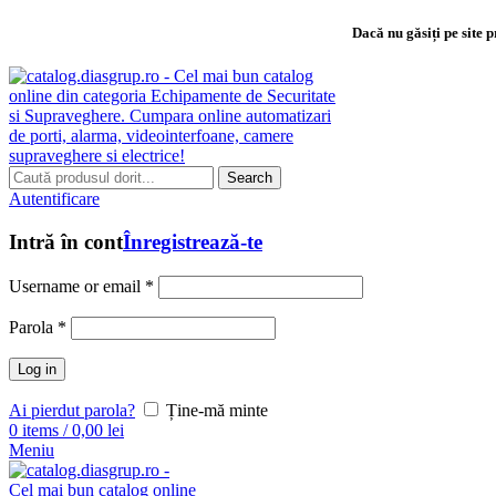
Dacă nu găsiți pe site 
Search
Autentificare
Intră în cont
Înregistrează-te
Username or email
*
Parola
*
Log in
Ai pierdut parola?
Ține-mă minte
0
items
/
0,00
lei
Meniu