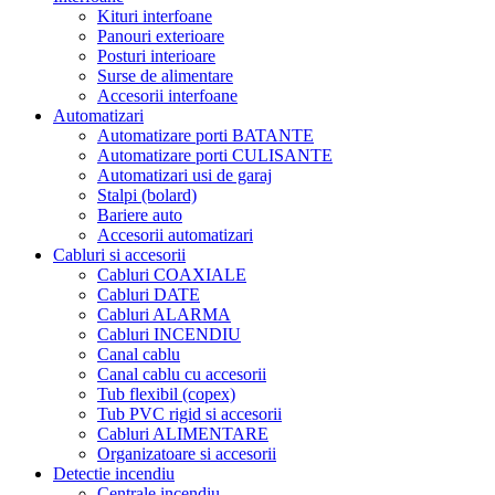
Kituri interfoane
Panouri exterioare
Posturi interioare
Surse de alimentare
Accesorii interfoane
Automatizari
Automatizare porti BATANTE
Automatizare porti CULISANTE
Automatizari usi de garaj
Stalpi (bolard)
Bariere auto
Accesorii automatizari
Cabluri si accesorii
Cabluri COAXIALE
Cabluri DATE
Cabluri ALARMA
Cabluri INCENDIU
Canal cablu
Canal cablu cu accesorii
Tub flexibil (copex)
Tub PVC rigid si accesorii
Cabluri ALIMENTARE
Organizatoare si accesorii
Detectie incendiu
Centrale incendiu