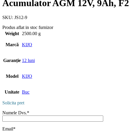
Acumulator AGM 12V, 9Ah, F2 
SKU:
JS12-9
Produs aflat in stoc furnizor
Weight
2500.00 g
Marcă
KIJO
Garanție
12 luni
Model
KIJO
Unitate
Buc
Solicita pret
Numele Dvs.*
Email*