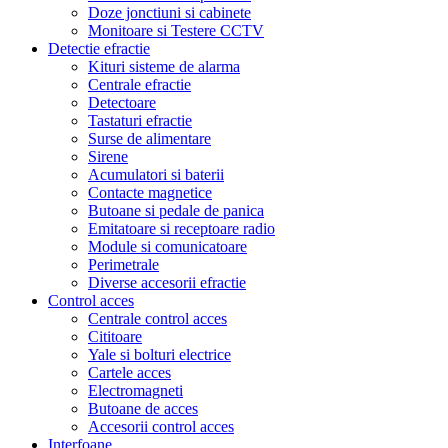
Doze jonctiuni si cabinete
Monitoare si Testere CCTV
Detectie efractie
Kituri sisteme de alarma
Centrale efractie
Detectoare
Tastaturi efractie
Surse de alimentare
Sirene
Acumulatori si baterii
Contacte magnetice
Butoane si pedale de panica
Emitatoare si receptoare radio
Module si comunicatoare
Perimetrale
Diverse accesorii efractie
Control acces
Centrale control acces
Cititoare
Yale si bolturi electrice
Cartele acces
Electromagneti
Butoane de acces
Accesorii control acces
Interfoane