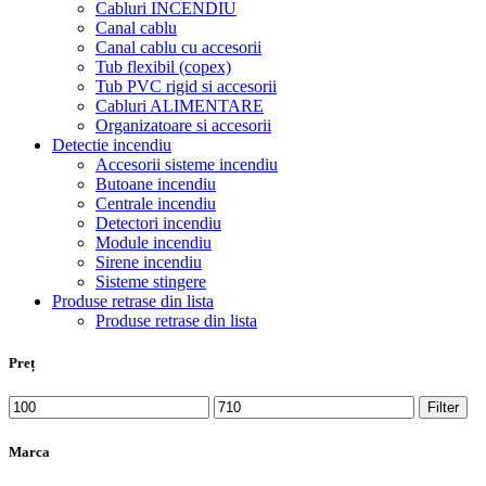
Cabluri INCENDIU
Canal cablu
Canal cablu cu accesorii
Tub flexibil (copex)
Tub PVC rigid si accesorii
Cabluri ALIMENTARE
Organizatoare si accesorii
Detectie incendiu
Accesorii sisteme incendiu
Butoane incendiu
Centrale incendiu
Detectori incendiu
Module incendiu
Sirene incendiu
Sisteme stingere
Produse retrase din lista
Produse retrase din lista
Preț
Filter
Marca