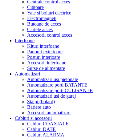
Centrale control acces
Cititoare
Yale si bolturi electrice
Electromagneti
Butoane de acces
Cartele acces
Accesorii control acces
Interfoane
Kituri interfoane
Panouri exterioare
Posturi interioare
Accesorii interfoane
Surse de alimentare
Automatizari
Automatizari usi pietonale
Automatizare porti BATANTE
Automatizare porti CULISANTE
Automatizari usi de garaj
Stalpi (bolard)
Bariere auto
Accesorii automatizari
Cabluri si accesorii
Cabluri COAXIALE
Cabluri DATE
Cabluri ALARMA