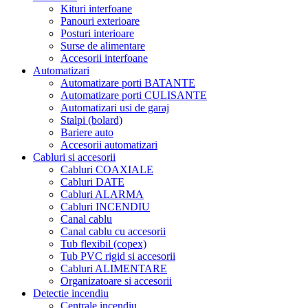
Kituri interfoane
Panouri exterioare
Posturi interioare
Surse de alimentare
Accesorii interfoane
Automatizari
Automatizare porti BATANTE
Automatizare porti CULISANTE
Automatizari usi de garaj
Stalpi (bolard)
Bariere auto
Accesorii automatizari
Cabluri si accesorii
Cabluri COAXIALE
Cabluri DATE
Cabluri ALARMA
Cabluri INCENDIU
Canal cablu
Canal cablu cu accesorii
Tub flexibil (copex)
Tub PVC rigid si accesorii
Cabluri ALIMENTARE
Organizatoare si accesorii
Detectie incendiu
Centrale incendiu