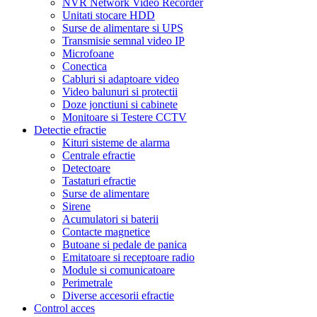
NVR Network Video Recorder
Unitati stocare HDD
Surse de alimentare si UPS
Transmisie semnal video IP
Microfoane
Conectica
Cabluri si adaptoare video
Video balunuri si protectii
Doze jonctiuni si cabinete
Monitoare si Testere CCTV
Detectie efractie
Kituri sisteme de alarma
Centrale efractie
Detectoare
Tastaturi efractie
Surse de alimentare
Sirene
Acumulatori si baterii
Contacte magnetice
Butoane si pedale de panica
Emitatoare si receptoare radio
Module si comunicatoare
Perimetrale
Diverse accesorii efractie
Control acces