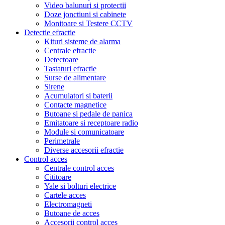
Video balunuri si protectii
Doze jonctiuni si cabinete
Monitoare si Testere CCTV
Detectie efractie
Kituri sisteme de alarma
Centrale efractie
Detectoare
Tastaturi efractie
Surse de alimentare
Sirene
Acumulatori si baterii
Contacte magnetice
Butoane si pedale de panica
Emitatoare si receptoare radio
Module si comunicatoare
Perimetrale
Diverse accesorii efractie
Control acces
Centrale control acces
Cititoare
Yale si bolturi electrice
Cartele acces
Electromagneti
Butoane de acces
Accesorii control acces