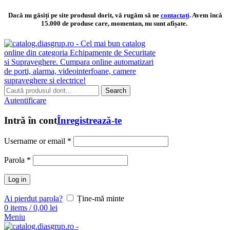
Dacă nu găsiți pe site produsul dorit, vă rugăm să ne
contactați
. Avem încă
15.000 de produse care, momentan, nu sunt afișate.
Search
Autentificare
Intră în cont
Înregistrează-te
Username or email
*
Parola
*
Log in
Ai pierdut parola?
Ține-mă minte
0
items
/
0,00
lei
Meniu