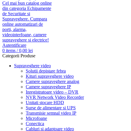
Autentificare
0
items
/
0,00
lei
Categorii Produse
Supraveghere video
Solutii depistare febra
Kituri supraveghere video
Camere supraveghere analog
Camere supraveghere IP
Inregistratoare video – DVR
NVR Network Video Recorder
Unitati stocare HDD
Surse de alimentare si UPS
Transmisie semnal video IP
Microfoane
Conectica
Cabluri si adaptoare video