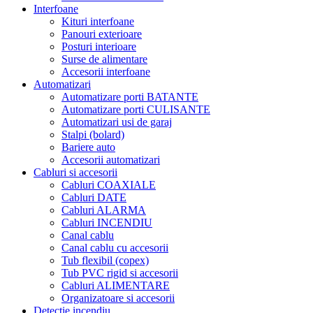
Interfoane
Kituri interfoane
Panouri exterioare
Posturi interioare
Surse de alimentare
Accesorii interfoane
Automatizari
Automatizare porti BATANTE
Automatizare porti CULISANTE
Automatizari usi de garaj
Stalpi (bolard)
Bariere auto
Accesorii automatizari
Cabluri si accesorii
Cabluri COAXIALE
Cabluri DATE
Cabluri ALARMA
Cabluri INCENDIU
Canal cablu
Canal cablu cu accesorii
Tub flexibil (copex)
Tub PVC rigid si accesorii
Cabluri ALIMENTARE
Organizatoare si accesorii
Detectie incendiu