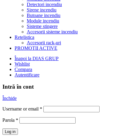
Detectori incendiu
Sirene incendiu
Butoane incendiu
Module incendiu
Sisteme stingere
Accesorii sisteme incendiu
Retelistica
Accesorii rack-uri
PROMOTII ACTIVE
Înapoi la DIAS GRUP
Wishlist
Compara
Autentificare
Intră în cont
Închide
Username or email
*
Parola
*
Log in