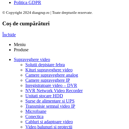
Politica GDPR
© Copyright 2024 diasgrup.ro | Toate drepturile rezervate.
Coș de cumpărături
Închide
Meniu
Produse
Supraveghere video
Solutii depistare febra
Kituri supraveghere video
Camere supraveghere analog
Camere supraveghere IP
Inregistratoare video – DVR
NVR Network Video Recorder
Unitati stocare HDD
Surse de alimentare si UPS
Transmisie semnal video IP
Microfoane
Conectica
Cabluri si adaptoare video
Video balunuri si protectii