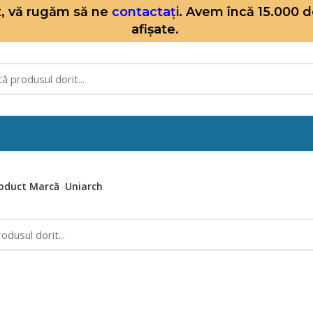
it, vă rugăm să ne
contactați
. Avem încă 15.000 
afișate.
oduct Marcă
Uniarch