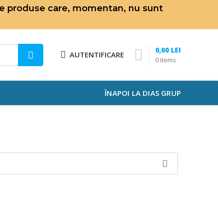
de produse care, momentan, nu sunt
0,00
LEI
AUTENTIFICARE
0
items
ÎNAPOI LA DIAS GRUP